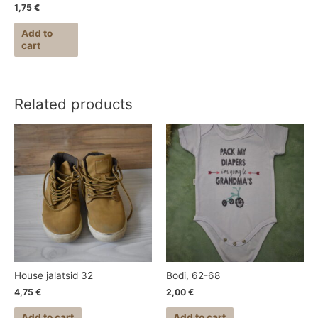
1,75
€
Add to
cart
Related products
House jalatsid 32
Bodi, 62-68
4,75
€
2,00
€
Add to cart
Add to cart