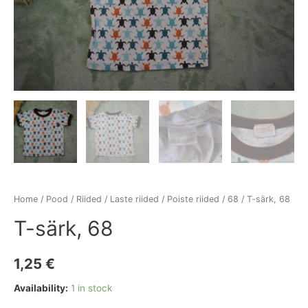
Home
/
Pood
/
Riided
/
Laste riided
/
Poiste riided
/
68
/ T-särk, 68
T-särk, 68
1,25
€
Availability:
1 in stock