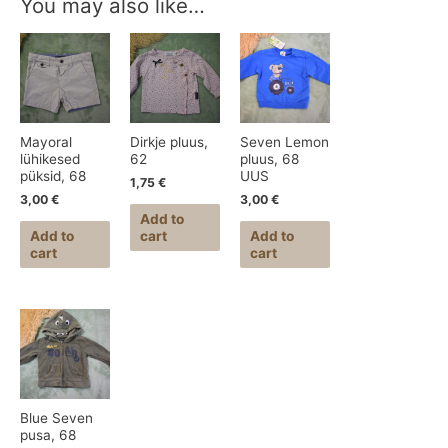
You may also like…
Mayoral
Dirkje pluus,
Seven Lemon
lühikesed
62
pluus, 68
püksid, 68
UUS
1,75
€
3,00
€
3,00
€
Add to
Add to
cart
Add to
cart
cart
Blue Seven
pusa, 68