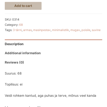
Add to cart
SKU:
0314
Category:
68
Tags:
3 tärni
,
armas
,
masinpestav
,
minimalistlik
,
mugav
,
poisile
,
suvine
Description
Additional information
Reviews (0)
Suurus: 68
Topilisus: ei
Veidi rohkem kantud, aga puhas ja terve, mõnus veel kanda