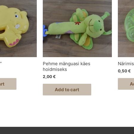
”
Pehme mänguasi käes
Närimis
hoidmiseks
0,50
€
2,00
€
rt
A
Add to cart