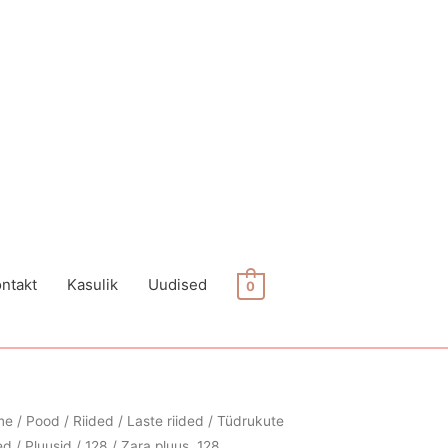
ntakt
Kasulik
Uudised
0
me
/
Pood
/
Riided
/
Laste riided
/
Tüdrukute
ed
/
Pluusid
/
128
/ Zara pluus, 128