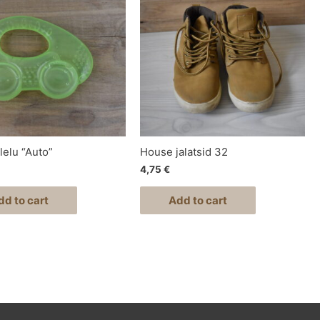
lelu “Auto”
House jalatsid 32
4,75
€
dd to cart
Add to cart