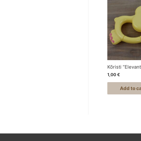
Kõristi “Elevant
1,00
€
Add to ca