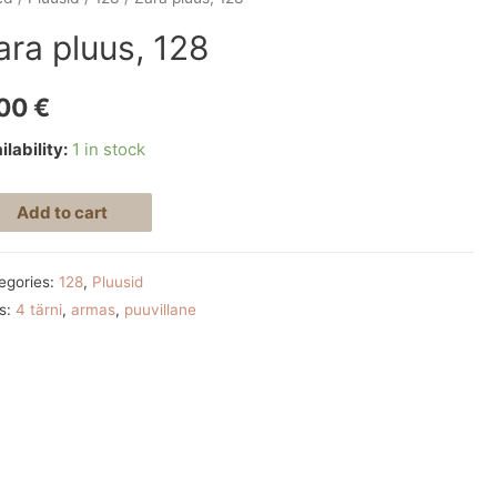
ara pluus, 128
,00
€
ilability:
1 in stock
Add to cart
egories:
128
,
Pluusid
s:
4 tärni
,
armas
,
puuvillane