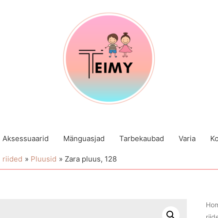
Aksessuaarid
Mänguasjad
Tarbekaubad
Varia
Ko
 riided
Pluusid
Zara pluus, 128
Ho
riid