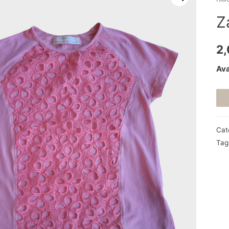
Z
2
Ava
Cat
Tag