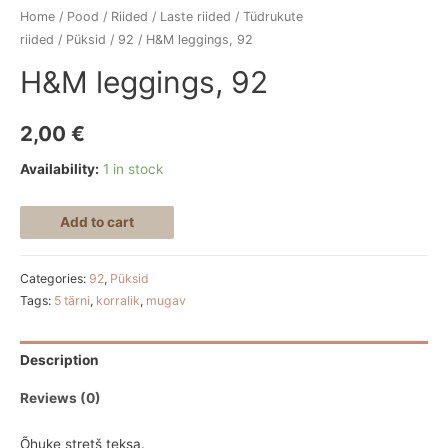
Home
/
Pood
/
Riided
/
Laste riided
/
Tüdrukute
riided
/
Püksid
/
92
/ H&M leggings, 92
H&M leggings, 92
2,00
€
Availability:
1 in stock
Add to cart
Categories:
92
,
Püksid
Tags:
5 tärni
,
korralik
,
mugav
Description
Reviews (0)
Õhuke stretš teksa.