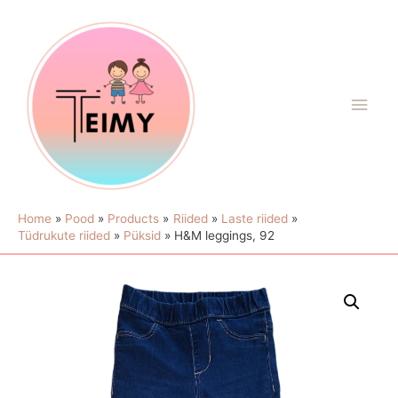
Home
Pood
Products
Riided
Laste riided
Tüdrukute riided
Püksid
H&M leggings, 92