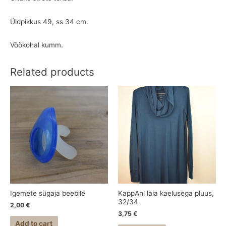
Üldpikkus 49, ss 34 cm.
Vöökohal kumm.
Related products
Igemete sügaja beebile
KappAhl laia kaelusega pluus,
32/34
2,00
€
3,75
€
Add to cart