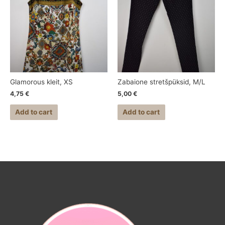
Glamorous kleit, XS
Zabaione stretšpüksid, M/L
4,75
€
5,00
€
Add to cart
Add to cart