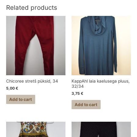
Related products
Chicoree stretš püksid, 34
KappAhl laia kaelusega pluus,
32/34
5,00
€
3,75
€
Add to cart
Add to cart