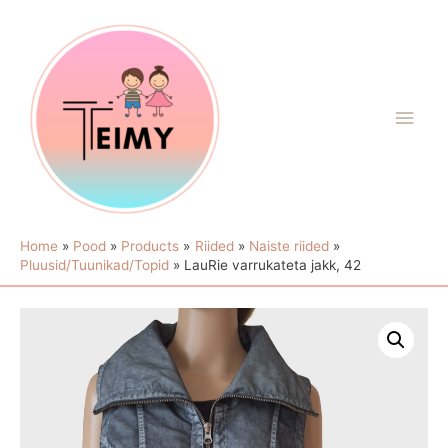
Home
Pood
Products
Riided
Naiste riided
Pluusid/Tuunikad/Topid
LauRie varrukateta jakk, 42