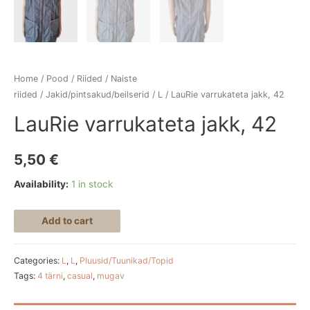
Home
/
Pood
/
Riided
/
Naiste
riided
/
Jakid/pintsakud/beilserid
/
L
/ LauRie varrukateta jakk, 42
LauRie varrukateta jakk, 42
5,50
€
Availability:
1 in stock
Add to cart
Categories:
L
,
L
,
Pluusid/Tuunikad/Topid
Tags:
4 tärni
,
casual
,
mugav