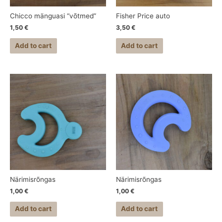
Chicco mänguasi “võtmed”
Fisher Price auto
1,50
€
3,50
€
Add to cart
Add to cart
Närimisrõngas
Närimisrõngas
1,00
€
1,00
€
Add to cart
Add to cart