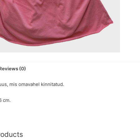
Reviews (0)
us, mis omavahel kinnitatud.
6 cm.
roducts