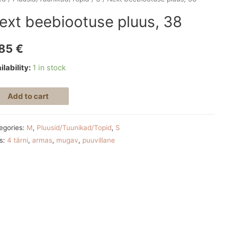
ext beebiootuse pluus, 38
,85
€
ilability:
1 in stock
Add to cart
egories:
M
,
Pluusid/Tuunikad/Topid
,
S
s:
4 tärni
,
armas
,
mugav
,
puuvillane