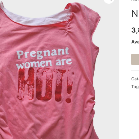
N
3
Ava
Cat
Tag