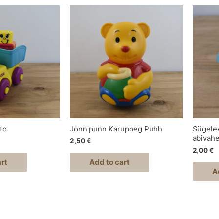
to
Jonnipunn Karupoeg Puhh
Sügelev
abivah
2,50
€
2,00
€
rt
Add to cart
A