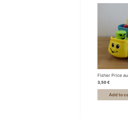
Fisher Price au
3,50
€
Add to ca