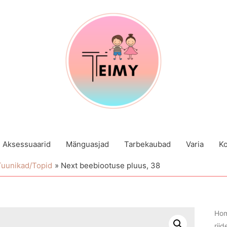
Aksessuaarid
Mänguasjad
Tarbekaubad
Varia
Ko
Tuunikad/Topid
Next beebiootuse pluus, 38
Ho
riid