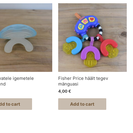
atele igemetele
Fisher Price häält tegev
end
mänguasi
4,00
€
dd to cart
Add to cart