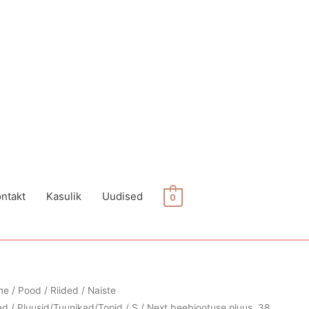
ntakt
Kasulik
Uudised
0
me
/
Pood
/
Riided
/
Naiste
ed
/
Pluusid/Tuunikad/Topid
/
S
/ Next beebiootuse pluus, 38