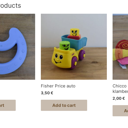
roducts
Fisher Price auto
Chicco 
klamber
3,50
€
2,00
€
rt
Add to cart
A