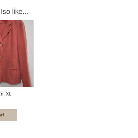
lso like…
m, XL
rt