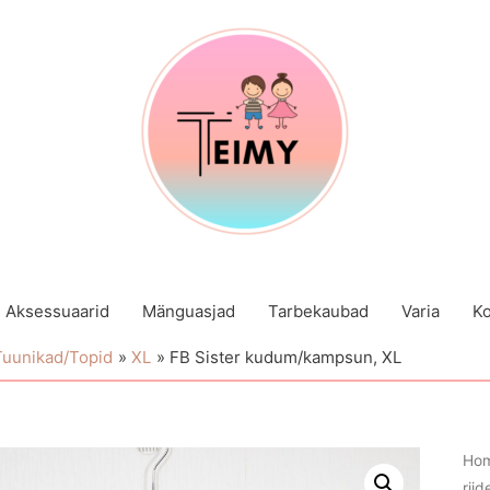
Aksessuaarid
Mänguasjad
Tarbekaubad
Varia
Ko
Tuunikad/Topid
XL
FB Sister kudum/kampsun, XL
Ho
riid