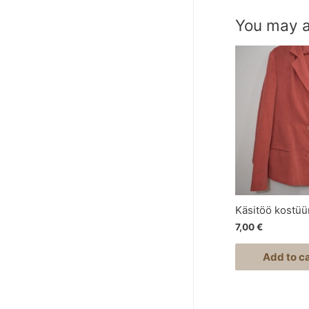
You may a
Käsitöö kostüü
7,00
€
Add to ca