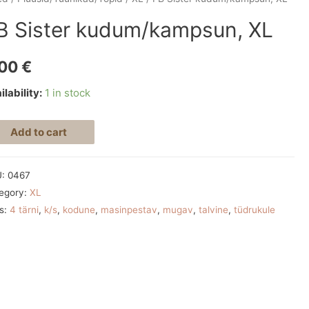
B Sister kudum/kampsun, XL
,00
€
ilability:
1 in stock
Add to cart
U:
0467
egory:
XL
s:
4 tärni
,
k/s
,
kodune
,
masinpestav
,
mugav
,
talvine
,
tüdrukule