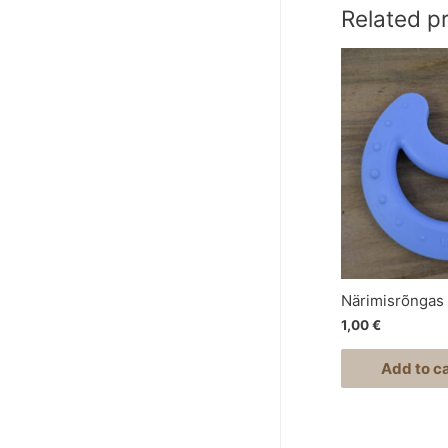
Related p
Närimisrõngas
1,00
€
Add to ca