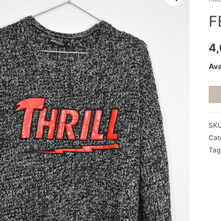
F
4
Ava
SK
Cat
Tag