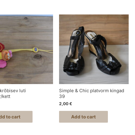
krõbisev luti
Simple & Chic platvorm kingad
/kett
39
2,00
€
dd to cart
Add to cart