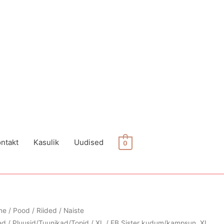
ntakt
Kasulik
Uudised
0
me
/
Pood
/
Riided
/
Naiste
ed
/
Pluusid/Tuunikad/Topid
/
XL
/ FB Sister kudum/kampsun, XL