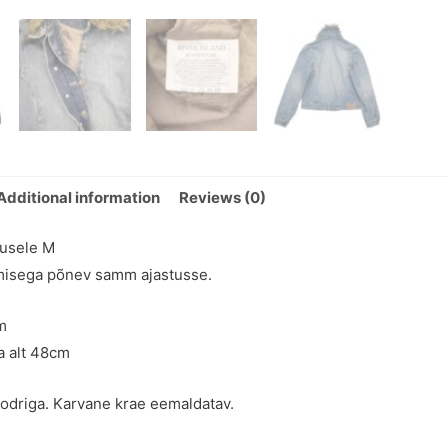
Additional information
Reviews (0)
rusele M
misega põnev samm ajastusse.
m
a alt 48cm
odriga. Karvane krae eemaldatav.