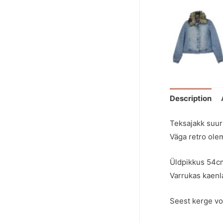
Description
Teksajakk suu
Väga retro ole
Üldpikkus 54c
Varrukas kaenl
Seest kerge vo