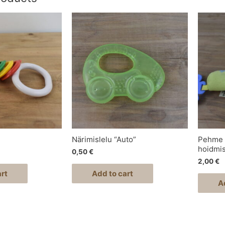
Närimislelu “Auto”
Pehme 
hoidmi
0,50
€
2,00
€
rt
Add to cart
A