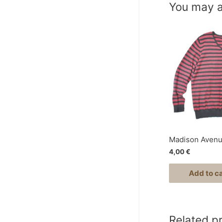
You may a
Madison Aven
4,00
€
Add to ca
Related p