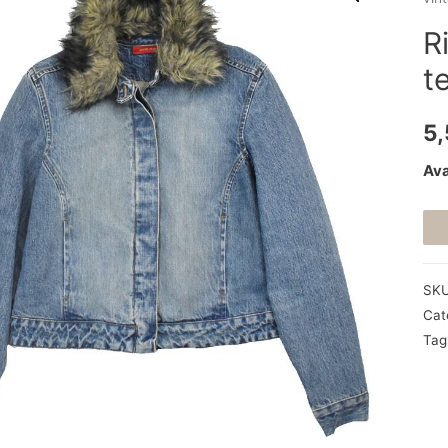
R
t
5
Ava
SK
Cat
Tag