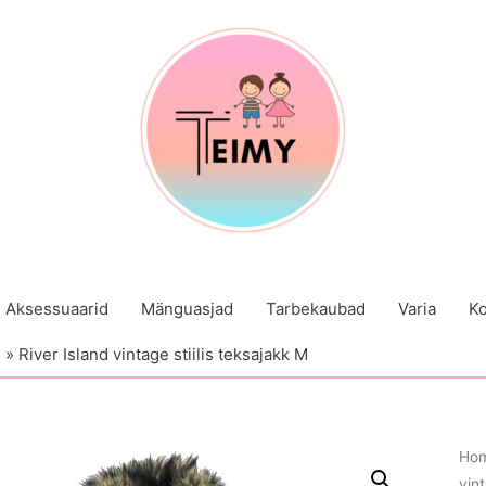
Aksessuaarid
Mänguasjad
Tarbekaubad
Varia
Ko
River Island vintage stiilis teksajakk M
Ho
vint