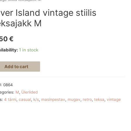
iver Island vintage stiilis
eksajakk M
,50
€
ilability:
1 in stock
Add to cart
U:
0864
egories:
M
,
Üleriided
s:
4 tärni
,
casual
,
k/s
,
masinpestav
,
mugav
,
retro
,
teksa
,
vintage