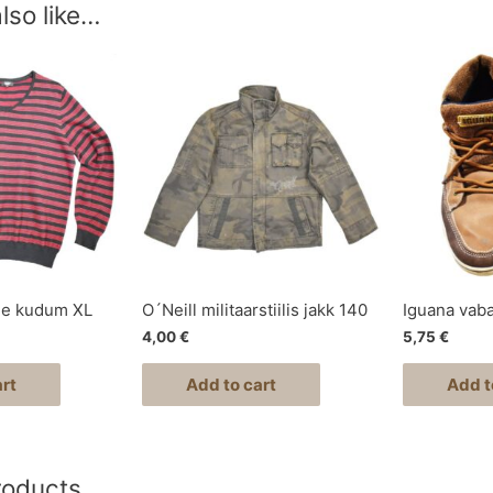
lso like…
ue kudum XL
O´Neill militaarstiilis jakk 140
Iguana vaba
4,00
€
5,75
€
rt
Add to cart
Add t
roducts