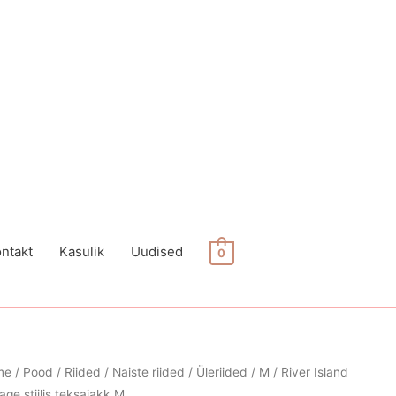
ntakt
Kasulik
Uudised
0
me
/
Pood
/
Riided
/
Naiste riided
/
Üleriided
/
M
/ River Island
age stiilis teksajakk M