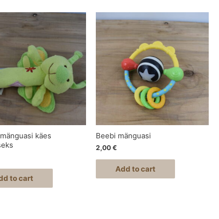
mänguasi käes
Beebi mänguasi
seks
2,00
€
Add to cart
dd to cart