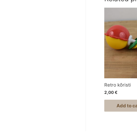
Retro kõristi
2,00
€
Add to ca