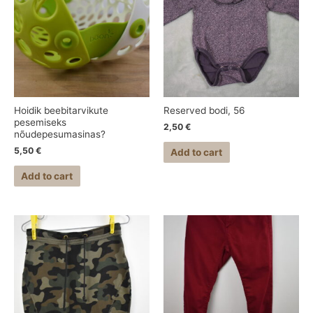
Hoidik beebitarvikute
Reserved bodi, 56
pesemiseks
2,50
€
nõudepesumasinas?
5,50
€
Add to cart
Add to cart