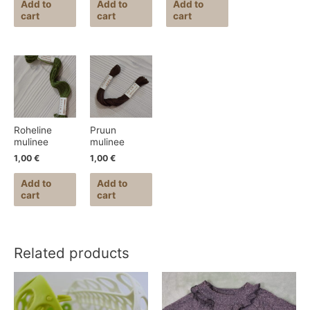
Add to
Add to
Add to
cart
cart
cart
Roheline
Pruun
mulinee
mulinee
1,00
€
1,00
€
Add to
Add to
cart
cart
Related products