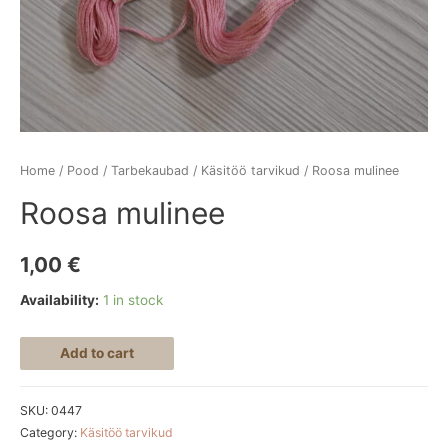
Home
/
Pood
/
Tarbekaubad
/
Käsitöö tarvikud
/ Roosa mulinee
Roosa mulinee
1,00
€
Availability:
1 in stock
Add to cart
SKU:
0447
Category:
Käsitöö tarvikud