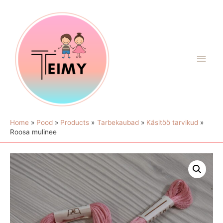
Home
Pood
Products
Tarbekaubad
Käsitöö tarvikud
Roosa mulinee