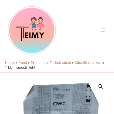
Home
Pood
Products
Tarbekaubad
Käsitöö tarvikud
Tikkimismustri leht