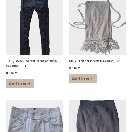
Tally Weijl rebitud säärtega
NLY Trend hõlmikseelik, 36
teksad, 38
5,00
€
4,00
€
Add to cart
Add to cart