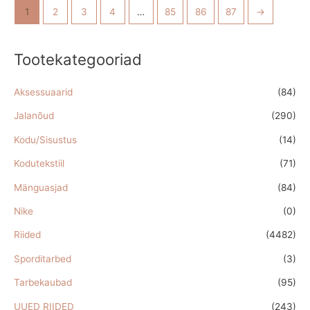
1
2
3
4
…
85
86
87
→
Tootekategooriad
Aksessuaarid
(84)
Jalanõud
(290)
Kodu/Sisustus
(14)
Kodutekstiil
(71)
Mänguasjad
(84)
Nike
(0)
Riided
(4482)
Sporditarbed
(3)
Tarbekaubad
(95)
UUED RIIDED
(243)