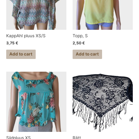
KappAhl pluus XS/S
Topp, S
3,75
€
2,50
€
Add to cart
Add to cart
Siidpluus XS
Rätt