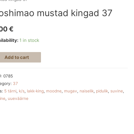
oshimao mustad kingad 37
,00
€
ilability:
1 in stock
Add to cart
U:
0785
egory:
37
s:
5 tärni
,
k/s
,
lakk-king
,
moodne
,
mugav
,
naiselik
,
pidulik
,
suvine
,
ine
,
uueväärne