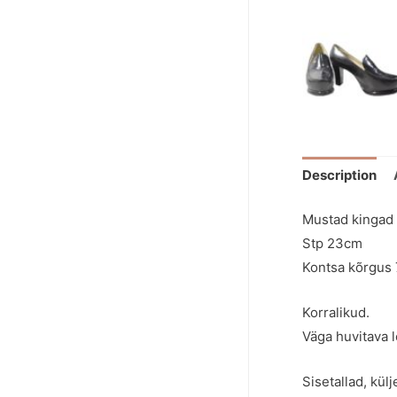
Description
Mustad kingad
Stp 23cm
Kontsa kõrgus
Korralikud.
Väga huvitava l
Sisetallad, kül