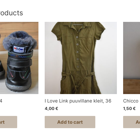
roducts
24
I Love Link puuvillane kleit, 36
Chicco 
4,00
€
1,50
€
rt
Add to cart
A