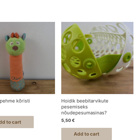
pehme kõristi
Hoidik beebitarvikute
pesemiseks
nõudepesumasinas?
5,50
€
dd to cart
Add to cart