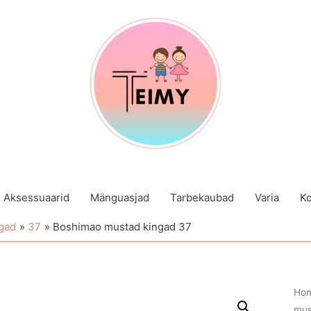
Aksessuaarid
Mänguasjad
Tarbekaubad
Varia
Ko
gad
37
Boshimao mustad kingad 37
Ho
mus