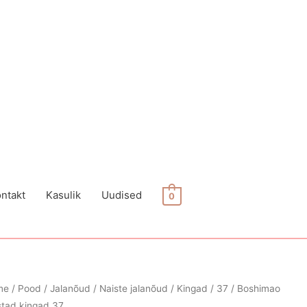
ntakt
Kasulik
Uudised
0
me
/
Pood
/
Jalanõud
/
Naiste jalanõud
/
Kingad
/
37
/ Boshimao
tad kingad 37