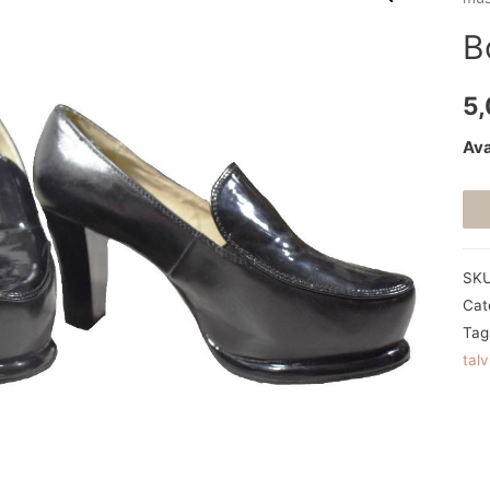
B
5
Ava
SK
Cat
Tag
talv