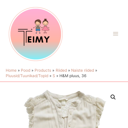
Home
Pood
Products
Riided
Naiste riided
Pluusid/Tuunikad/Topid
S
H&M pluus, 36