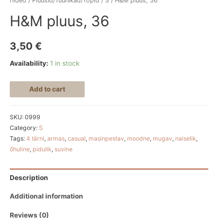
riided
/
Pluusid/Tuunikad/Topid
/
S
/ H&M pluus, 36
H&M pluus, 36
3,50
€
Availability:
1 in stock
Add to cart
SKU:
0999
Category:
S
Tags:
4 tärni
,
armas
,
casual
,
masinpestav
,
moodne
,
mugav
,
naiselik
,
õhuline
,
pidulik
,
suvine
Description
Additional information
Reviews (0)