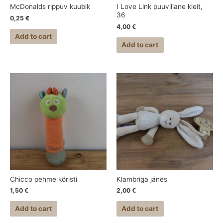
McDonalds rippuv kuubik
I Love Link puuvillane kleit,
36
0,25
€
4,00
€
Add to cart
Add to cart
Chicco pehme kõristi
Klambriga jänes
1,50
€
2,00
€
Add to cart
Add to cart