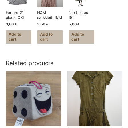
Forever21
H&M
Next pluus
pluus, XXL
särkkleit, S/M
36
3,00
€
3,50
€
5,00
€
Add to
Add to
Add to
cart
cart
cart
Related products