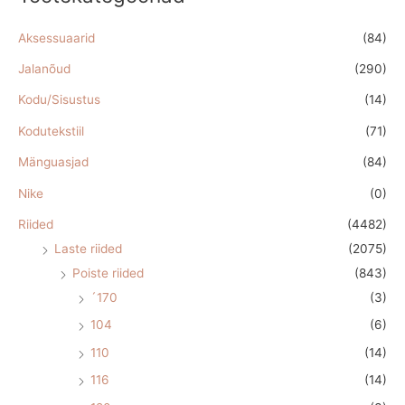
Aksessuaarid
(84)
Jalanõud
(290)
Kodu/Sisustus
(14)
Kodutekstiil
(71)
Mänguasjad
(84)
Nike
(0)
Riided
(4482)
Laste riided
(2075)
Poiste riided
(843)
´170
(3)
104
(6)
110
(14)
116
(14)