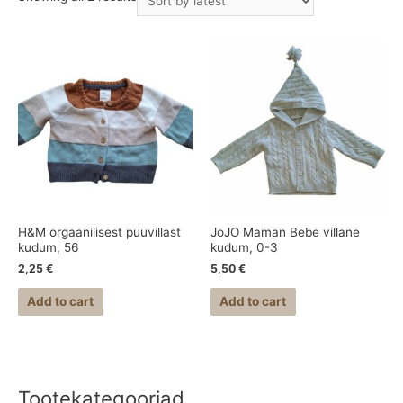
H&M orgaanilisest puuvillast
JoJO Maman Bebe villane
kudum, 56
kudum, 0-3
2,25
€
5,50
€
Add to cart
Add to cart
Tootekategooriad