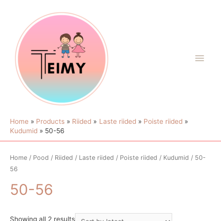
Home
Products
Riided
Laste riided
Poiste riided
Kudumid
50-56
Home
/
Pood
/
Riided
/
Laste riided
/
Poiste riided
/
Kudumid
/ 50-
56
50-56
Showing all 2 results