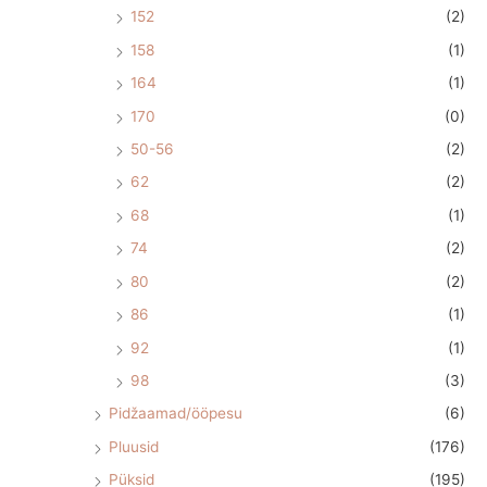
152
(2)
158
(1)
164
(1)
170
(0)
50-56
(2)
62
(2)
68
(1)
74
(2)
80
(2)
86
(1)
92
(1)
98
(3)
Pidžaamad/ööpesu
(6)
Pluusid
(176)
Püksid
(195)