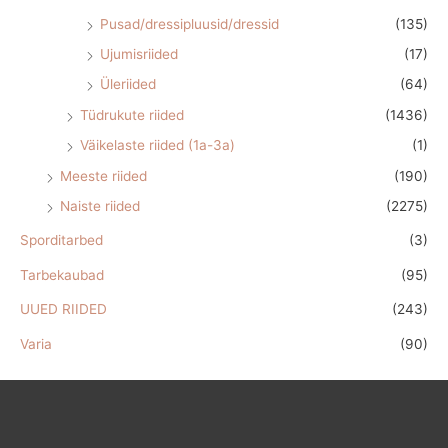
Pusad/dressipluusid/dressid
(135)
Ujumisriided
(17)
Üleriided
(64)
Tüdrukute riided
(1436)
Väikelaste riided (1a-3a)
(1)
Meeste riided
(190)
Naiste riided
(2275)
Sporditarbed
(3)
Tarbekaubad
(95)
UUED RIIDED
(243)
Varia
(90)