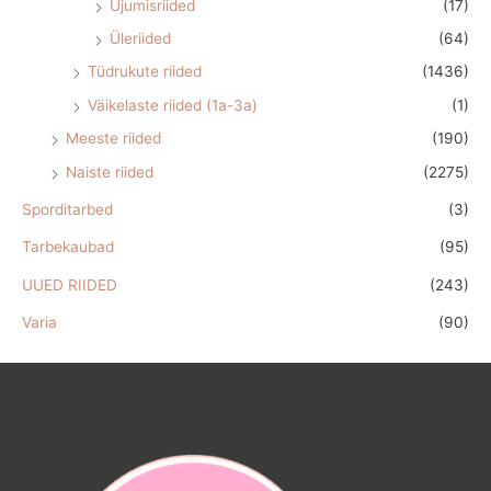
Ujumisriided
(17)
Üleriided
(64)
Tüdrukute riided
(1436)
Väikelaste riided (1a-3a)
(1)
Meeste riided
(190)
Naiste riided
(2275)
Sporditarbed
(3)
Tarbekaubad
(95)
UUED RIIDED
(243)
Varia
(90)