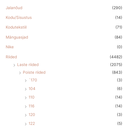
Jalanõud
(290)
Kodu/Sisustus
(14)
Kodutekstiil
(71)
Mänguasjad
(84)
Nike
(0)
Riided
(4482)
Laste riided
(2075)
Poiste riided
(843)
´170
(3)
104
(6)
110
(14)
116
(14)
120
(3)
122
(5)