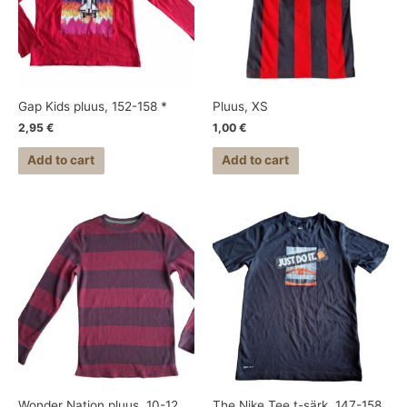
Gap Kids pluus, 152-158 *
Pluus, XS
2,95
€
1,00
€
Add to cart
Add to cart
Wonder Nation pluus, 10-12
The Nike Tee t-särk, 147-158