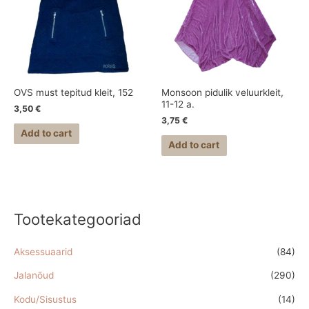
OVS must tepitud kleit, 152
Monsoon pidulik veluurkleit,
11-12 a.
3,50
€
3,75
€
Add to cart
Add to cart
Tootekategooriad
Aksessuaarid
(84)
Jalanõud
(290)
Kodu/Sisustus
(14)