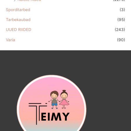
Sporditarbed
(3)
Tarbekaubad
(95)
UUED RIIDED
(243)
Varia
(90)