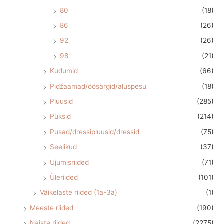
80
(18)
86
(26)
92
(26)
98
(21)
Kudumid
(66)
Pidžaamad/öösärgid/aluspesu
(18)
Pluusid
(285)
Püksid
(214)
Pusad/dressipluusid/dressid
(75)
Seelikud
(37)
Ujumisriided
(71)
Üleriided
(101)
Väikelaste riided (1a-3a)
(1)
Meeste riided
(190)
Naiste riided
(2275)